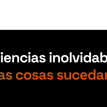
encias inolvidab
as cosas suceda