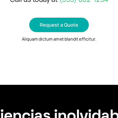
Request a Quote
Aliquam dictum amet blandit efficitur.
encias inolvidab